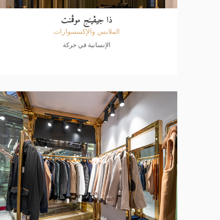
ذا جيڤينج موڤمنت
الملابس والإكسسوارات
الإنسانية في حركة