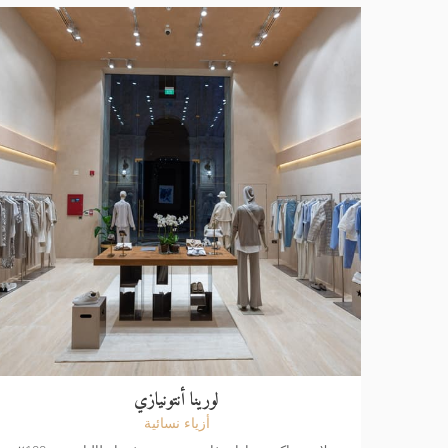
لورينا أنتونيازي
أزياء نسائية